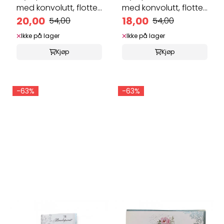
med konvolutt, flotte
med konvolutt, flotte
...
20,00
...
18,00
54,00
54,00
Ikke på lager
Ikke på lager
Kjøp
Kjøp
-63%
-63%