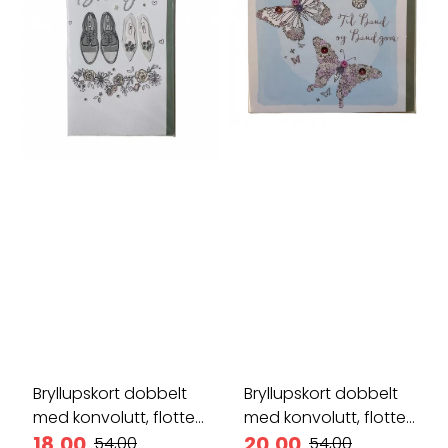
Bryllupskort dobbelt
Bryllupskort dobbelt
med konvolutt, flotte
med konvolutt, flotte
...
18,00
...
20,00
54,00
54,00