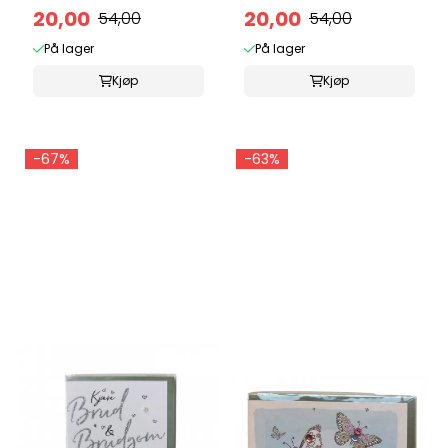
...
20,00
...
20,00
54,00
54,00
På lager
På lager
Kjøp
Kjøp
-67%
-63%