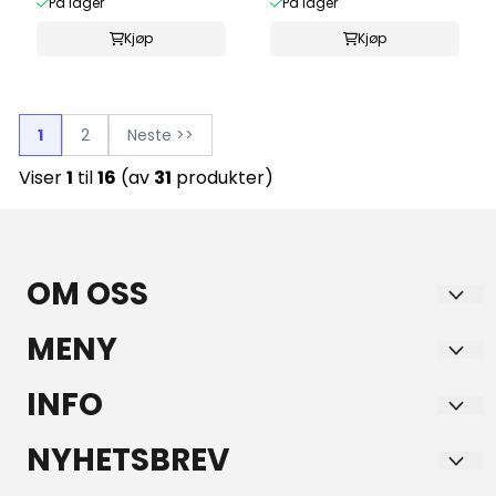
På lager
På lager
Kjøp
Kjøp
1
2
Neste >>
Viser
1
til
16
(av
31
produkter)
OM OSS
GULE AS
MENY
Bruveien 15
Frakt
INFO
2260 KIRKENÆR
Personvern
Frakt
NYHETSBREV
Org. nr. 997316673
Salgsbetingelser
Personvern