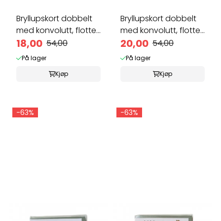
Bryllupskort dobbelt
Bryllupskort dobbelt
med konvolutt, flotte
med konvolutt, flotte
...
18,00
...
20,00
54,00
54,00
På lager
På lager
Kjøp
Kjøp
-63%
-63%