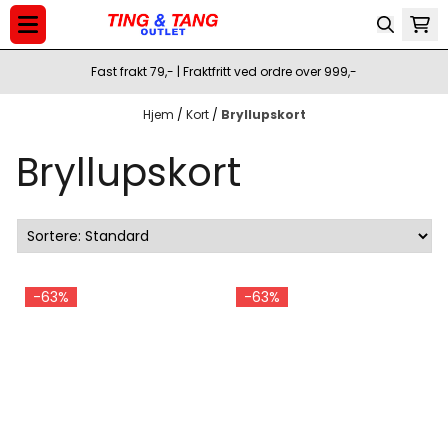
Hopp til innhold
Fast frakt 79,- | Fraktfritt ved ordre over 999,-
Hjem
/
Kort
/
Bryllupskort
Bryllupskort
-63%
-63%