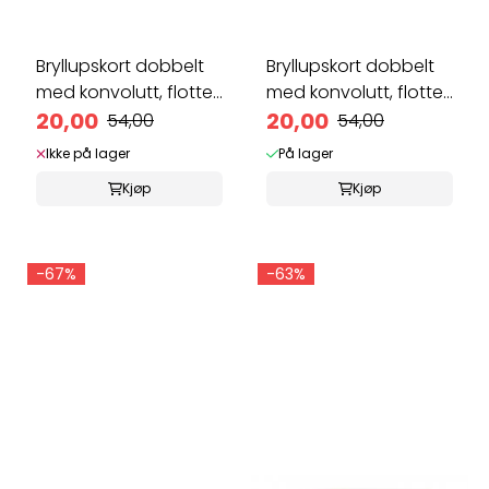
Bryllupskort dobbelt
Bryllupskort dobbelt
med konvolutt, flotte
med konvolutt, flotte
...
20,00
...
20,00
54,00
54,00
Ikke på lager
På lager
Kjøp
Kjøp
-67%
-63%