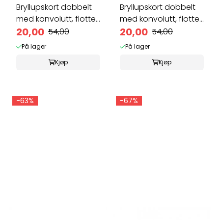
Bryllupskort dobbelt
Bryllupskort dobbelt
med konvolutt, flotte
med konvolutt, flotte
...
20,00
...
20,00
54,00
54,00
På lager
På lager
Kjøp
Kjøp
-63%
-67%