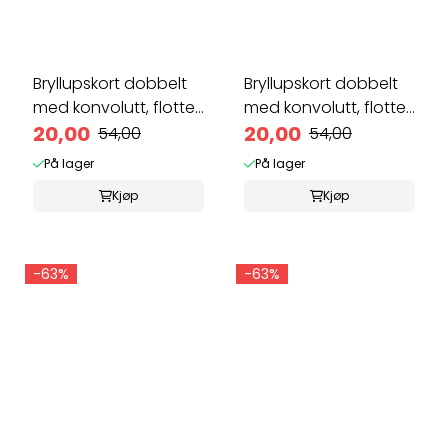
Bryllupskort dobbelt
Bryllupskort dobbelt
med konvolutt, flotte
med konvolutt, flotte
...
20,00
...
20,00
54,00
54,00
På lager
På lager
Kjøp
Kjøp
-63%
-63%