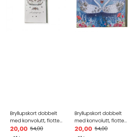
Bryllupskort dobbelt
Bryllupskort dobbelt
med konvolutt, flotte
med konvolutt, flotte
...
20,00
...
20,00
54,00
54,00