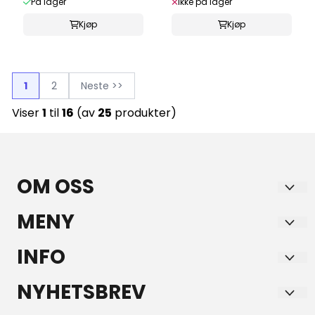
På lager
Ikke på lager
Kjøp
Kjøp
1
2
Neste >>
Viser
1
til
16
(av
25
produkter)
OM OSS
GULE AS
MENY
Bruveien 15
Frakt
INFO
2260 KIRKENÆR
Personvern
Frakt
NYHETSBREV
Org. nr. 997316673
Salgsbetingelser
Personvern