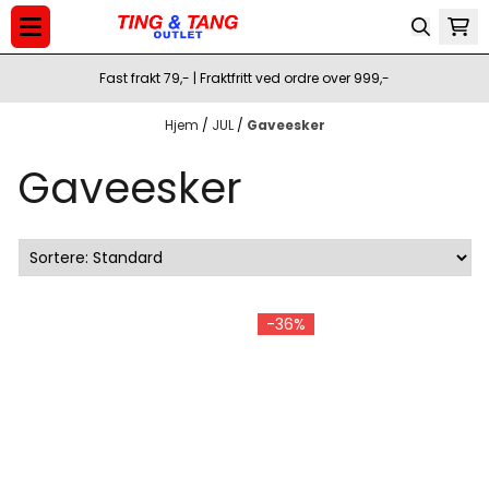
Hopp til innhold
Fast frakt 79,- | Fraktfritt ved ordre over 999,-
Hjem
/
JUL
/
Gaveesker
Gaveesker
-36%