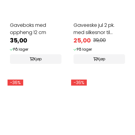
Gaveboks med
Gaveeske jul 2 pk.
oppheng 12 cm
med silkesnor til
35,00
smågaver
25,00
39,00
På lager
På lager
Kjøp
Kjøp
-36%
-36%