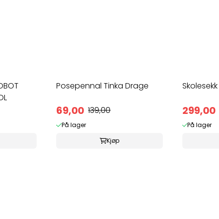
OBOT
Posepennal Tinka Drage
Skolesekk 2
OL
69,00
299,00
139,00
På lager
På lager
Kjøp