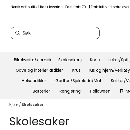
Hopp til innhold
Norsk nettbutikk | Rask levering | Fast frakt 79,- | Fraktfritt ved ordre ove
Bilrekvisita/kjemisk
Skolesaker
Kort
Leker/Spill
Gave og interiør artikler
Krus
Hus og hjem/verktøy 
Helseartikler
Godteri/Sjokolade/Mat
Sokker/Va
Batterier
Rengjøring
Halloween
17. M
Hjem
/
Skolesaker
Skolesaker