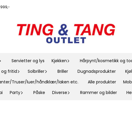
r 999,-
Servietter og lys
Kjøkken
Hårpynt/kosmetikk og toal
og fritid
Solbriller
Briller
Dugnadsprodukter
Kj
nter/Truser/luer/håndklær/laken etc.
Alle produkter
Mobi
ai
Party
Påske
Diverse
Rammer og bilder
He