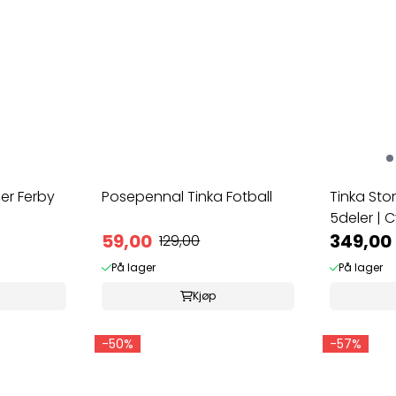
er Ferby
Posepennal Tinka Fotball
Tinka Sto
5deler | C
59,00
349,00
129,00
På lager
På lager
Kjøp
-50%
-57%