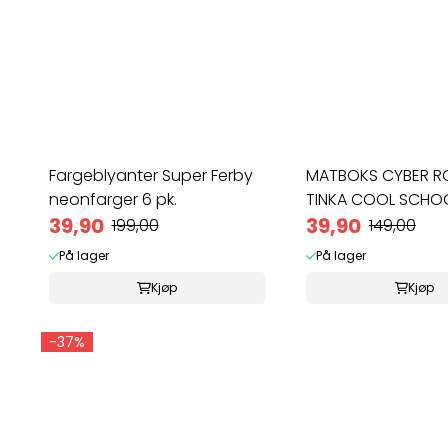
Fargeblyanter Super Ferby
MATBOKS CYBER R
neonfarger 6 pk.
TINKA COOL SCHO
39,90
39,90
199,00
149,00
På lager
På lager
Kjøp
Kjøp
-37%