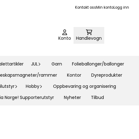
Kontakt oss
Min konto
Logg inn
Konto
Handlevogn
ettartikler
JUL
Garn
Folieballonger/ballonger
øleskapsmagneter/rammer
Kontor
Dyreprodukter
lutstyr
Hobby
Oppbevaring og organisering
ia Norge! Supporterutstyr
Nyheter
Tilbud