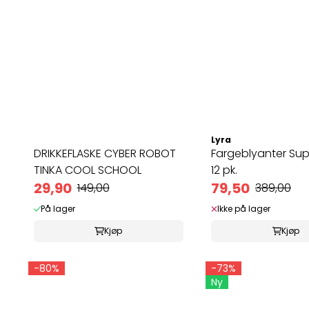
Lyra
DRIKKEFLASKE CYBER ROBOT
Fargeblyanter Sup
TINKA COOL SCHOOL
12 pk.
29,90
79,50
149,00
389,00
På lager
Ikke på lager
Kjøp
Kjøp
-80%
-73%
Ny