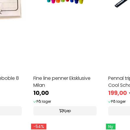
keboble 8
Fine line penner Eksklusive
Pennal tr
Milan
Cool Sch
10,00
199,00
På lager
På lager
Kjøp
-54%
Ny