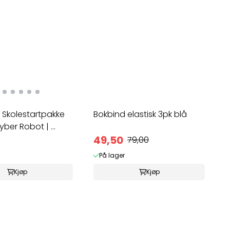
r Skolestartpakke
Bokbind elastisk 3pk blå
yber Robot | ...
49,50
79,00
På lager
Kjøp
Kjøp