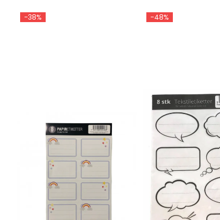
-38%
-48%