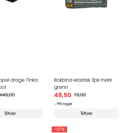
ippel drage Tinka
Bokbind elastisk 3pk mørk
ool
grønn
49,50
449,00
79,00
På lager
Kjøp
Kjøp
-37%