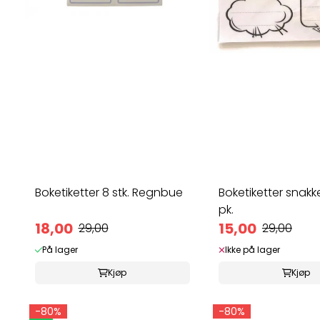
Boketiketter 8 stk. Regnbue
Boketiketter snak
pk.
18,00
15,00
29,00
29,00
På lager
Ikke på lager
Kjøp
Kjøp
-80%
-80%