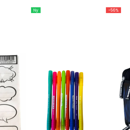
Ny
-56%