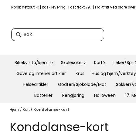
Hopp til innhold
Norsk nettbutikk | Rask levering | Fast frakt 79,- | Fraktfritt ved ordre ove
Bilrekvisita/kjemisk
Skolesaker
Kort
Leker/Spill
Gave og interiør artikler
Krus
Hus og hjem/verktøy 
Helseartikler
Godteri/Sjokolade/Mat
Sokker/Va
Batterier
Rengjøring
Halloween
17. M
Hjem
/
Kort
/
Kondolanse-kort
Kondolanse-kort