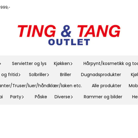
r 999,-
Servietter og lys
Kjøkken
Hårpynt/kosmetikk og toal
og fritid
Solbriller
Briller
Dugnadsprodukter
Kj
nter/Truser/luer/håndklær/laken etc.
Alle produkter
Mobi
ai
Party
Påske
Diverse
Rammer og bilder
He