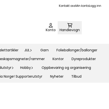
Kontakt oss
Min konto
Logg inn
Konto
Handlevogn
ettartikler
JUL
Garn
Folieballonger/ballonger
øleskapsmagneter/rammer
Kontor
Dyreprodukter
lutstyr
Hobby
Oppbevaring og organisering
ia Norge! Supporterutstyr
Nyheter
Tilbud