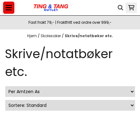
Hopp til innhold
Fast frakt 79,- | Fraktfritt ved ordre over 999,-
Hjem
/
Skolesaker
/
Skrive/notatbøker etc.
Skrive/notatbøker
etc.