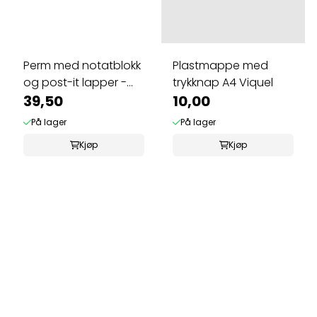
Perm med notatblokk
Plastmappe med
og post-it lapper -
trykknap A4 Viquel
Tinka
39,50
10,00
På lager
På lager
Kjøp
Kjøp