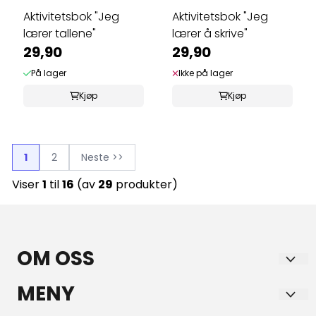
Aktivitetsbok "Jeg
Aktivitetsbok "Jeg
lærer tallene"
lærer å skrive"
29,90
29,90
På lager
Ikke på lager
Kjøp
Kjøp
1
2
Neste >>
Viser
1
til
16
(av
29
produkter)
OM OSS
GULE AS
MENY
Bruveien 15