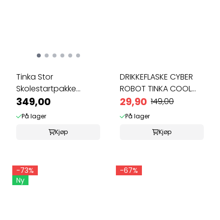
Tinka Stor
DRIKKEFLASKE CYBER
Skolestartpakke
ROBOT TINKA COOL
5deler | Cyber Robot |
349,00
SCHOOL
29,90
149,00
...
På lager
På lager
Kjøp
Kjøp
-73%
-67%
Ny