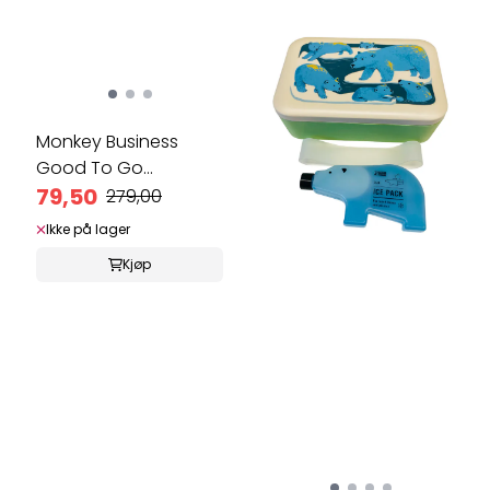
Monkey Business
Good To Go
lunsjboks ...
79,50
279,00
Ikke på lager
Kjøp