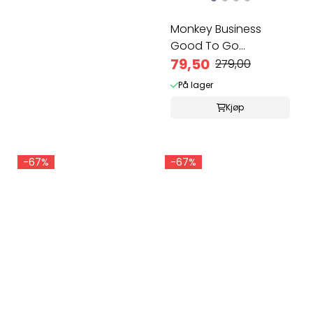
Monkey Business
Good To Go
lunsjboks med ...
79,50
279,00
På lager
Kjøp
-67%
-67%