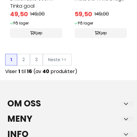
Tinka goal
49,50
59,50
149,00
149,00
På lager
På lager
Kjøp
Kjøp
1
2
3
Neste >>
Viser
1
til
16
(av
40
produkter)
OM OSS
GULE AS
MENY
Bruveien 15
Frakt
INFO