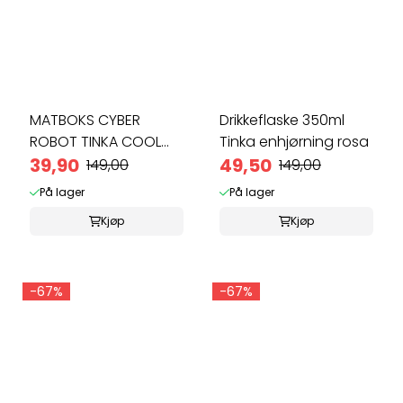
MATBOKS CYBER
Drikkeflaske 350ml
ROBOT TINKA COOL
Tinka enhjørning rosa
SCHOOL
39,90
49,50
149,00
149,00
På lager
På lager
Kjøp
Kjøp
-67%
-67%