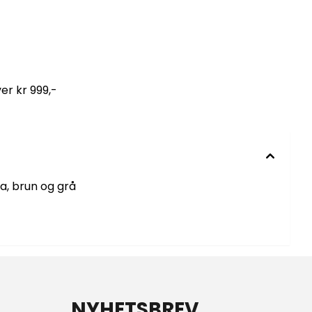
er kr 999,-
sa, brun og grå
NYHETSBREV