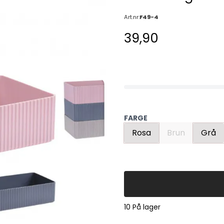
Art.nr:
F49-4
39,90
FARGE
Rosa
Brun
Grå
10 På lager