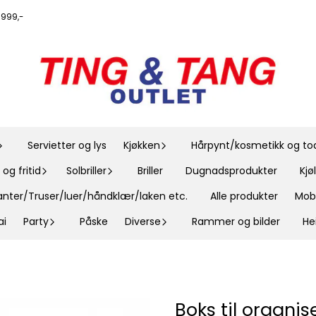
r 999,-
Servietter og lys
Kjøkken
Hårpynt/kosmetikk og toal
og fritid
Solbriller
Briller
Dugnadsprodukter
Kj
nter/Truser/luer/håndklær/laken etc.
Alle produkter
Mobi
ai
Party
Påske
Diverse
Rammer og bilder
He
Boks til organis