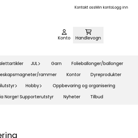
Kontakt oss
Min konto
Logg inn
Konto
Handlevogn
ettartikler
JUL
Garn
Folieballonger/ballonger
øleskapsmagneter/rammer
Kontor
Dyreprodukter
lutstyr
Hobby
Oppbevaring og organisering
ia Norge! Supporterutstyr
Nyheter
Tilbud
ering