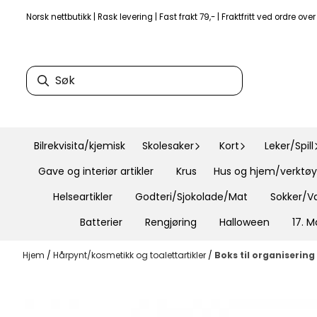
Hopp til innhold
Norsk nettbutikk | Rask levering | Fast frakt 79,- | Fraktfritt ved ordre ove
Bilrekvisita/kjemisk
Skolesaker
Kort
Leker/Spill
Gave og interiør artikler
Krus
Hus og hjem/verktøy 
Helseartikler
Godteri/Sjokolade/Mat
Sokker/Va
Batterier
Rengjøring
Halloween
17. M
Hjem
/
Hårpynt/kosmetikk og toalettartikler
/
Boks til organisering