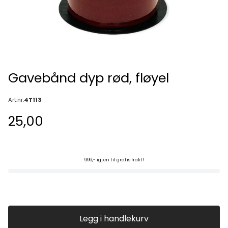
Gavebånd dyp rød, fløyel
Art.nr:
4T113
25,00
999,- igjen til gratis frakt!
Legg i handlekurv