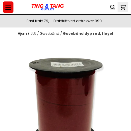
Hopp til innhold
Fast frakt 79,- | Fraktfritt ved ordre over 999,-
Hjem
/
JUL
/
Gavebånd
/
Gavebånd dyp rød, fløyel