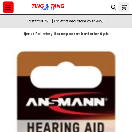
Hopp til innhold
Fast frakt 79,- | Fraktfritt ved ordre over 999,-
Hjem
/
Batterier
/
Høreapparat batterier 6 pk.