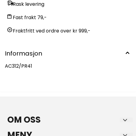
Rask levering
Fast frakt 79,-
Fraktfritt ved ordre over kr 999,-
Informasjon
AC312/PR41
OM OSS
GULE AS
MENY