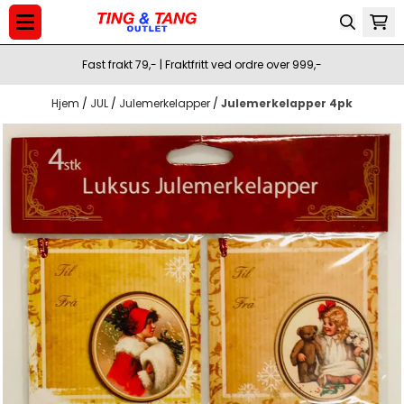
Hopp til innhold
Fast frakt 79,- | Fraktfritt ved ordre over 999,-
Hjem
/
JUL
/
Julemerkelapper
/
Julemerkelapper 4pk