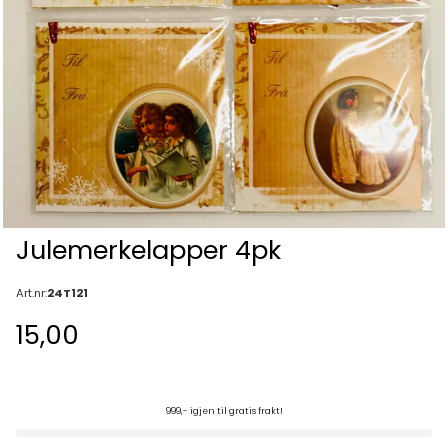
Julemerkelapper 4pk
Art.nr:
24T121
15,00
999,- igjen til gratis frakt!