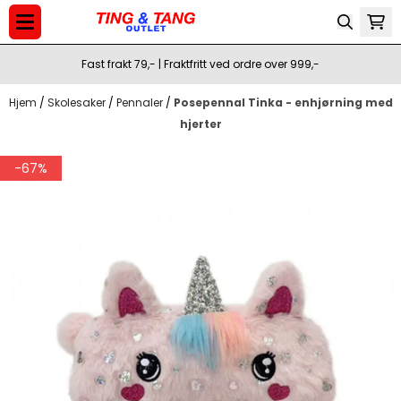
Hopp til innhold
Fast frakt 79,- | Fraktfritt ved ordre over 999,-
Hjem
/
Skolesaker
/
Pennaler
/
Posepennal Tinka - enhjørning med
hjerter
-67%