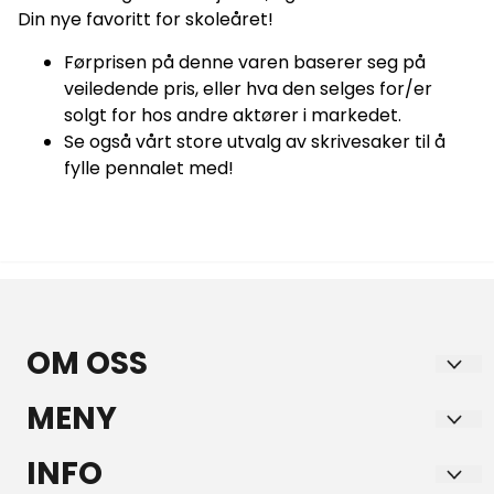
Din nye favoritt for skoleåret!
Førprisen på denne varen baserer seg på
veiledende pris, eller hva den selges for/er
solgt for hos andre aktører i markedet.
Se også vårt store utvalg av skrivesaker til å
fylle pennalet med!
OM OSS
GULE AS
MENY
Bruveien 15
Frakt
INFO
2260 KIRKENÆR