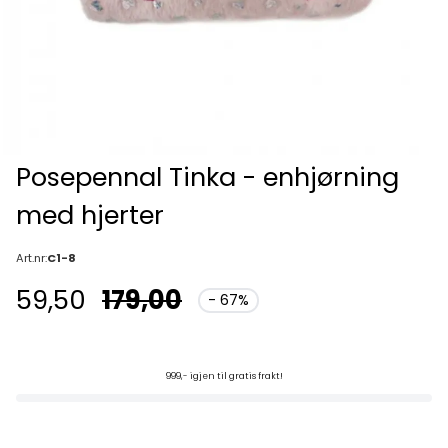
Posepennal Tinka - enhjørning
med hjerter
Art.nr:
C1-8
59,50
179,00
- 67%
999,- igjen til gratis frakt!