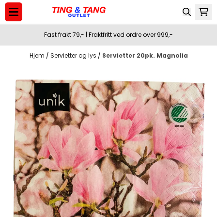
Hopp til innhold
Fast frakt 79,- | Fraktfritt ved ordre over 999,-
Hjem
/
Servietter og lys
/
Servietter 20pk. Magnolia