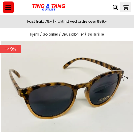
Hopp til innhold
Fast frakt 79,- | Fraktfritt ved ordre over 999,-
Hjem
/
Solbriller
/
Div. solbriller
/
Solbrille
-49%