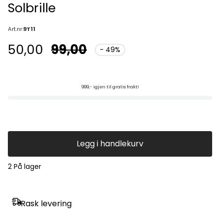
Solbrille
Art.nr:
9T11
50,00
99,00
- 49%
999,- igjen til gratis frakt!
Legg i handlekurv
2 På lager
Rask levering