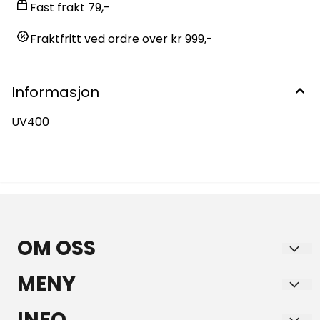
Fast frakt 79,-
Fraktfritt ved ordre over kr 999,-
Informasjon
UV400
OM OSS
GULE AS
MENY
Bruveien 15
Frakt
INFO