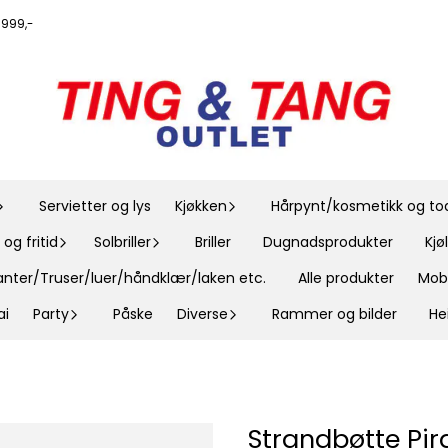
r 999,-
Servietter og lys
Kjøkken
Hårpynt/kosmetikk og toal
og fritid
Solbriller
Briller
Dugnadsprodukter
Kj
nter/Truser/luer/håndklær/laken etc.
Alle produkter
Mobi
ai
Party
Påske
Diverse
Rammer og bilder
He
Strandbøtte Pir