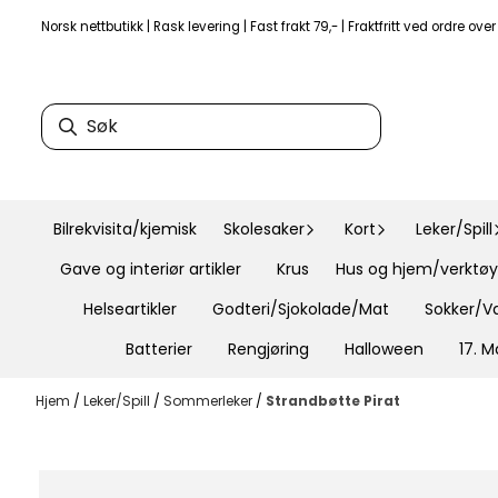
Hopp til innhold
Norsk nettbutikk | Rask levering | Fast frakt 79,- | Fraktfritt ved ordre ove
Bilrekvisita/kjemisk
Skolesaker
Kort
Leker/Spill
Gave og interiør artikler
Krus
Hus og hjem/verktøy 
Helseartikler
Godteri/Sjokolade/Mat
Sokker/Va
Batterier
Rengjøring
Halloween
17. M
Hjem
/
Leker/Spill
/
Sommerleker
/
Strandbøtte Pirat