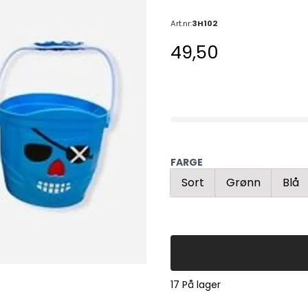
Art.nr:
3H102
49,50
FARGE
Sort
Grønn
Blå
17 På lager