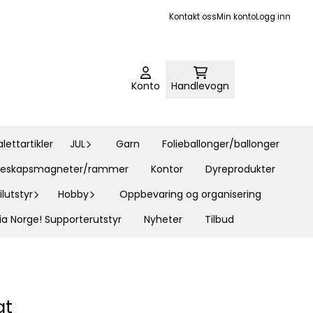
Kontakt oss
Min konto
Logg inn
Konto
Handlevogn
ettartikler
JUL
Garn
Folieballonger/ballonger
øleskapsmagneter/rammer
Kontor
Dyreprodukter
lutstyr
Hobby
Oppbevaring og organisering
ia Norge! Supporterutstyr
Nyheter
Tilbud
at